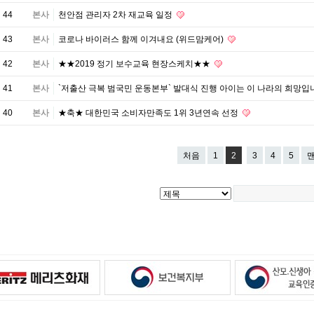
44
본사
천안점 관리자 2차 재교육 일정
43
본사
코로나 바이러스 함께 이겨내요 (위드맘케어)
42
본사
★★2019 정기 보수교육 현장스케치★★
41
본사
`저출산 극복 범국민 운동본부` 발대식 진행 아이는 이 나라의 희망
40
본사
★축★ 대한민국 소비자만족도 1위 3년연속 선정
처음
1
2
3
4
5