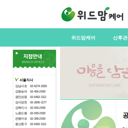
위드맘케어
산후관
위드맘케어소개
서비스내
전국지사안내
정부지원(
스
지사모집
산후관리사
협력업체
서울지사
산후관리사
산후관리사모집
강남서초
02-6274-2929
유의사항
강동송파
02-406-2939
케어매니저모집
광진성동
02-6462-1112
강서양천
02-2695-1177
강북지사
02-930-2939
노원도봉
02-939-2929
은평마포
02-358-2939
용산중구
02-6462-1112