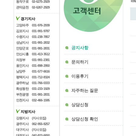
Tot
동작구로
02-6275-2929
관악금천
02-6267-2929
경기지사
고양파주
031-976-2939
김포지사
031-991-9787
수원지사
031-238-7857
성남지사
031-991-2832
공지사항
안양군포
031-991-2831
안산시흥
031-413-3512
의정부
031-991-2381
문의하기
용인지사
031-898-2950
남양주
031-577-6616
이용후기
평택지사
031-712-8324
광주하남
031-766-0333
화성동탄
031-233-1929
자주하는 질문
부천광명
031-991-2831
인천지사
032-466-1595
상담신청
지방지사
강원지사
(지사모집)
상담신청 확인
광주지사
062-955-8257
대구지사
(지사모집)
대전지사
042-822-6650