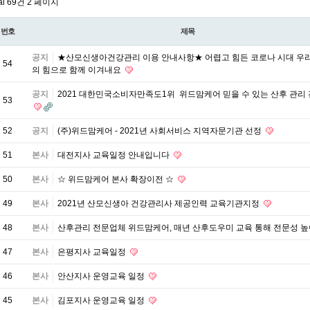
al 69건
2 페이지
번호
제목
공지
★산모신생아건강관리 이용 안내사항★ 어렵고 힘든 코로나 시대 우
54
의 힘으로 함께 이겨내요
공지
2021 대한민국소비자만족도1위 위드맘케어 믿을 수 있는 산후 관리 
53
52
공지
(주)위드맘케어 - 2021년 사회서비스 지역자문기관 선정
51
본사
대전지사 교육일정 안내입니다
50
본사
☆ 위드맘케어 본사 확장이전 ☆
49
본사
2021년 산모신생아 건강관리사 제공인력 교육기관지정
48
본사
산후관리 전문업체 위드맘케어, 매년 산후도우미 교육 통해 전문성 
47
본사
은평지사 교육일정
46
본사
안산지사 운영교육 일정
45
본사
김포지사 운영교육 일정