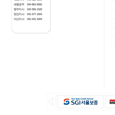
세종공주
044-863-6650
청주지사
043-906-2329
천안지사
041-577-1004
아산지사
041-541-1004