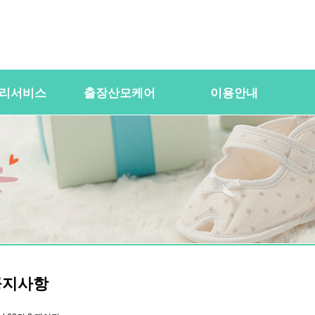
리서비스
출장산모케어
이용안내
용
산전바디케어
이용절차
공
바우처) 서비
산후바디케어
이용요금
문
케어매니저 자격요건
대여용품
이
 업무
유의사항
이용약관
자
 자격요건
상
상
공지사항