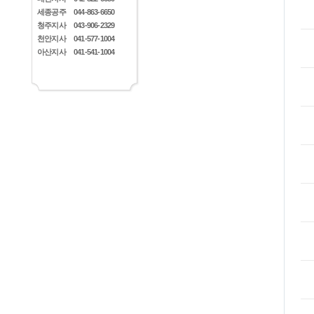
세종공주
044-863-6650
청주지사
043-906-2329
천안지사
041-577-1004
아산지사
041-541-1004