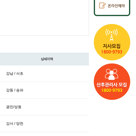
상세지역
강남 / 서초
강동 / 송파
광진/성동
강서 / 양천