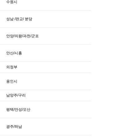
수원시
성남 /판교/ 분당
안양/의왕/과천/군포
안산/시흥
의정부
용인시
남양주/구리
평택/안성/오산
광주/하남