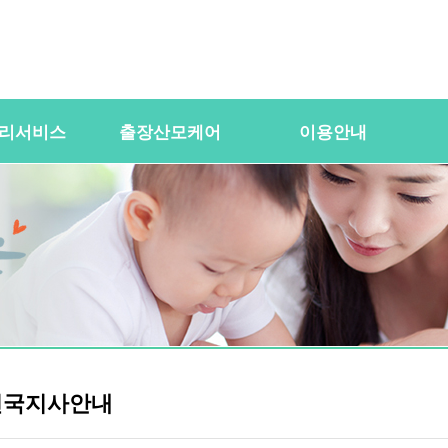
리서비스
출장산모케어
이용안내
용
산전바디케어
이용절차
공
바우처) 서비
산후바디케어
이용요금
문
케어매니저 자격요건
대여용품
이
 업무
유의사항
이용약관
자
 자격요건
상
상
전국지사안내