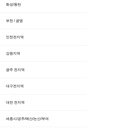
화성/동탄
부천 / 광명
인천전지역
강원지역
광주 전지역
대구전지역
대전 전지역
세종시/공주/예산/논산/부여