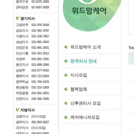
동작구로
02-6275-2929
관악금천
02-6267-2929
경기지사
고양파주
031-976-2939
김포지사
031-991-9787
수원지사
031-238-7857
성남지사
031-991-2832
위드맘케어 소개
안양군포
031-991-2831
Tot
안산시흥
031-413-3512
의정부
031-991-2381
전국지사 안내
용인지사
031-898-2950
남양주
031-577-6616
지사모집
평택지사
031-712-8324
광주하남
031-766-0333
화성동탄
031-233-1929
협력업체
부천광명
031-991-2831
인천지사
032-466-1595
산후관리사 모집
지방지사
강원지사
(지사모집)
케어매니저모집
광주지사
062-955-8257
대구지사
(지사모집)
대전지사
042-822-6650