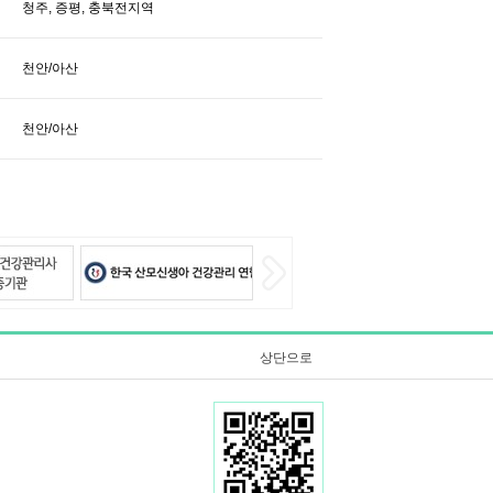
청주, 증평, 충북전지역
천안/아산
천안/아산
상단으로