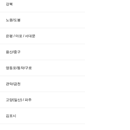
강북
노원/도봉
은평 / 마포 / 서대문
용산/중구
영등포/동작/구로
관악/금천
고양(일산) / 파주
김포시