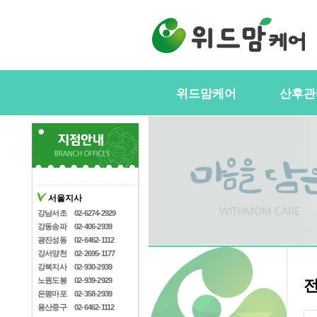
위드맘케어
산후관
위드맘케어소개
서비스내
전국지사안내
정부지원(
스
지사모집
산후관리사
협력업체
서울지사
산후관리사
산후관리사모집
강남서초
02-6274-2929
유의사항
강동송파
02-406-2939
케어매니저모집
광진성동
02-6462-1112
강서양천
02-2695-1177
강북지사
02-930-2939
노원도봉
02-939-2929
은평마포
02-358-2939
용산중구
02-6462-1112