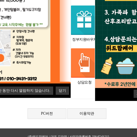
산후관리서비스
출장산모케어
정부지원바우처
이용요금
이용후기
지사안내
상담요청
온라인예약
간 동안 다시 열람하지 않습니다.
닫기
PC버전
이용약관
(주)위드맘케어 / 대표 김자영 / 사업자등록번호 336-87-01215