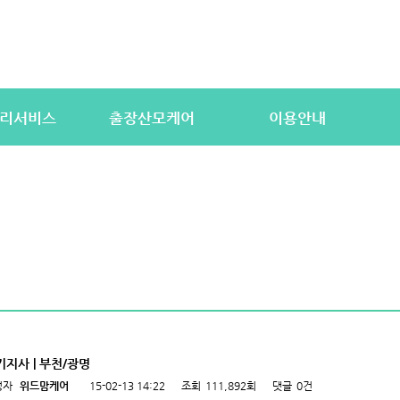
리서비스
출장산모케어
이용안내
산전바디케어
이용절차
공
우처) 서비스
산후바디케어
이용요금
문
 업무
케어매니저 자격요건
대여용품
이
 자격요건
유의사항
이용약관
자
상
상
기지사 | 부천/광명
성자
위드맘케어
15-02-13 14:22
조회
111,892회
댓글
0건