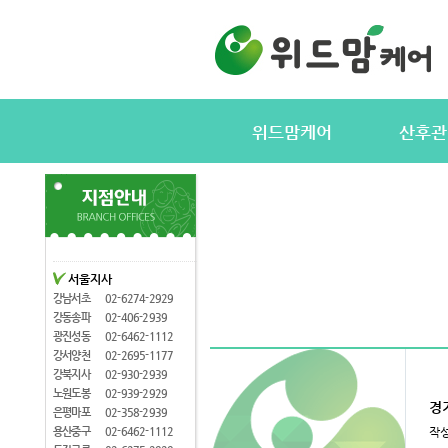
위드맘케어
산후관
위드맘케어소개
서비스내용
전국지사안내
정부지원(바
지사모집
산후관리사
협력업체
산후관리사
서울지사
산후관리사모집
유의사항
강남서초
02-6274-2929
케어매니저모집
강동송파
02-406-2939
광진성동
02-6462-1112
강서양천
02-2695-1177
강북지사
02-930-2939
노원도봉
02-939-2929
경
은평마포
02-358-2939
용산중구
02-6462-1112
작