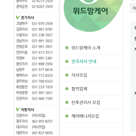
동작구로
02-6275-2929
관악금천
02-6267-2929
이
경기지사
고양파주
031-976-2939
김포지사
031-991-9787
수원지사
031-238-7857
성남지사
031-991-2832
안양군포
031-991-2831
위드맘케어 소개
안산시흥
031-413-3512
의정부
031-991-2381
전국지사 안내
용인지사
031-898-2950
남양주
031-577-6616
지사모집
평택지사
031-712-8324
광주하남
031-766-0333
화성동탄
031-233-1929
협력업체
부천광명
031-991-2831
인천지사
032-466-1595
산후관리사 모집
지방지사
강원지사
(지사모집)
케어매니저모집
광주지사
062-955-8257
대구지사
(지사모집)
대전지사
042-822-6650