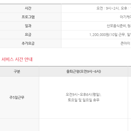
시간
오전 : 9시~2시, 오후 
프로그램
아기케어
일과
산모음식준비,청
요금
1,200,000원(10일 근무, 
추가요금
큰아이 
서비스 시간 안내
구분
출퇴근형(오전9시~6시)
오전9시~오후6시(평일),
주5일근무
토요일 및 일요일 휴무