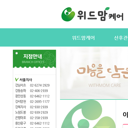
위드맘케어
산후관
위드맘케어소개
서비스내용
전국지사안내
정부지원(바
지사모집
산후관리사
협력업체
산후관리사
서울지사
산후관리사모집
유의사항
강남서초
02-6274-2929
케어매니저모집
강동송파
02-406-2939
광진성동
02-6462-1112
강서양천
02-2695-1177
강북지사
02-930-2939
노원도봉
02-939-2929
은평마포
02-358-2939
용산중구
02-6462-1112