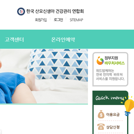
회원가입
로그인
SITEMAP
고객센터
온라인예약
지사항
온라인예약
의하기
온라인 예약확인
용후기
주하는질문
담신청
담신청 확인