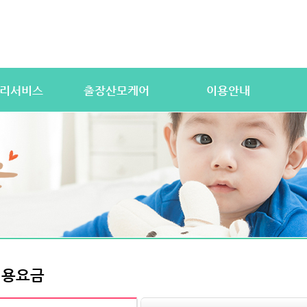
리서비스
출장산모케어
이용안내
산전바디케어
이용절차
공
우처) 서비스
산후바디케어
이용요금
문
 업무
케어매니저 자격요건
대여용품
이
 자격요건
유의사항
이용약관
자
상
상
이용요금