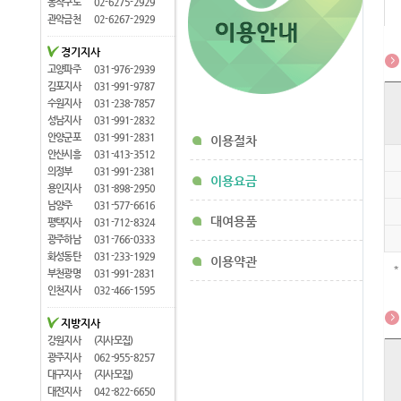
동작구로
02-6275-2929
관악금천
02-6267-2929
경기지사
고양파주
031-976-2939
김포지사
031-991-9787
수원지사
031-238-7857
성남지사
031-991-2832
안양군포
031-991-2831
이용절차
안산시흥
031-413-3512
의정부
031-991-2381
이용요금
용인지사
031-898-2950
남양주
031-577-6616
대여용품
평택지사
031-712-8324
광주하남
031-766-0333
화성동탄
031-233-1929
이용약관
*
부천광명
031-991-2831
인천지사
032-466-1595
지방지사
강원지사
(지사모집)
광주지사
062-955-8257
대구지사
(지사모집)
대전지사
042-822-6650