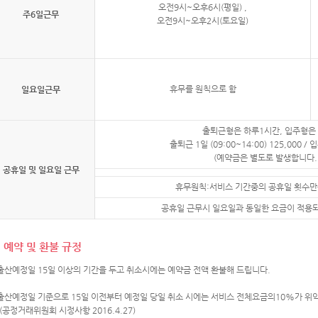
오전9시~오후6시(평일) ,
주6일근무
오전9시~오후2시(토요일)
휴무를 원칙으로 함
일요일근무
출퇴근형은 하루1시간, 입주형은
출퇴근 1일 (09:00~14:00) 125,000 / 입
(예약금은 별도로 발생합니다.
공휴일 및 일요일 근무
휴무원칙:서비스 기간중의 공휴일 횟수만
공휴일 근무시 일요일과 동일한 요금이 적용되
예약 및 환불 규정
 출산예정일 15일 이상의 기간을 두고 취소시에는 예약금 전액 환불해 드립니다.
 출산예정일 기준으로 15일 이전부터 예정일 당일 취소 시에는 서비스 전체요금의10%가 
정거래위원회 시정사항 2016.4.27)