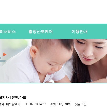
리서비스
출장산모케어
이용안내
용
산전바디케어
이용절차
공
바우처) 서비
산후바디케어
이용요금
문
케어매니저 자격요건
대여용품
이
 업무
유의사항
이용약관
자
 자격요건
상
상
울지사 | 은평/마포
성자
위드맘케어
15-02-13 14:27
조회
113,970회
댓글
0건