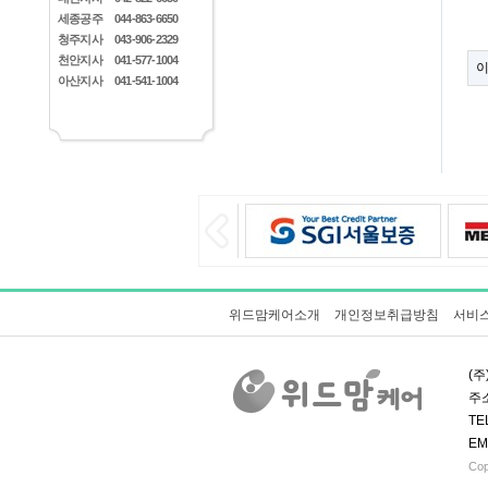
세종공주
044-863-6650
청주지사
043-906-2329
천안지사
041-577-1004
아산지사
041-541-1004
위드맘케어소개
개인정보취급방침
서비
(주
주소
TE
EM
Cop