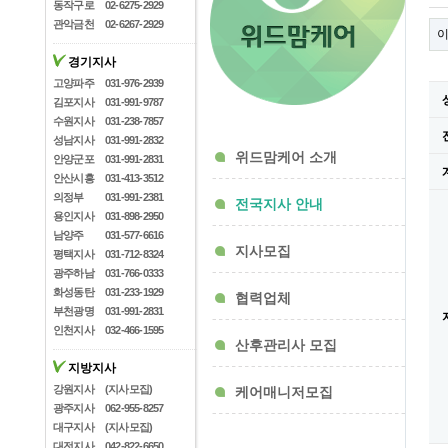
동작구로
02-6275-2929
관악금천
02-6267-2929
경기지사
고양파주
031-976-2939
김포지사
031-991-9787
수원지사
031-238-7857
성남지사
031-991-2832
위드맘케어 소개
안양군포
031-991-2831
안산시흥
031-413-3512
의정부
031-991-2381
전국지사 안내
용인지사
031-898-2950
남양주
031-577-6616
지사모집
평택지사
031-712-8324
광주하남
031-766-0333
화성동탄
031-233-1929
협력업체
부천광명
031-991-2831
인천지사
032-466-1595
산후관리사 모집
지방지사
강원지사
(지사모집)
케어매니저모집
광주지사
062-955-8257
대구지사
(지사모집)
대전지사
042-822-6650