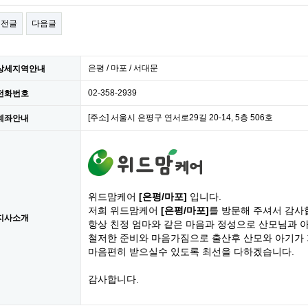
이전글
다음글
은평 / 마포 / 서대문
상세지역안내
02-358-2939
전화번호
[주소] 서울시 은평구 연서로29길 20-14, 5층 506호
계좌안내
위드맘케어
[은평/마포]
입니다.
저희 위드맘케어
[은평/마포]
를 방문해 주셔서 감사
지사소개
항상 친정 엄마와 같은 마음과 정성으로 산모님과 
철저한 준비와 마음가짐으로 출산후 산모와 아기가
마음편히 받으실수 있도록 최선을 다하겠습니다.
감사합니다.