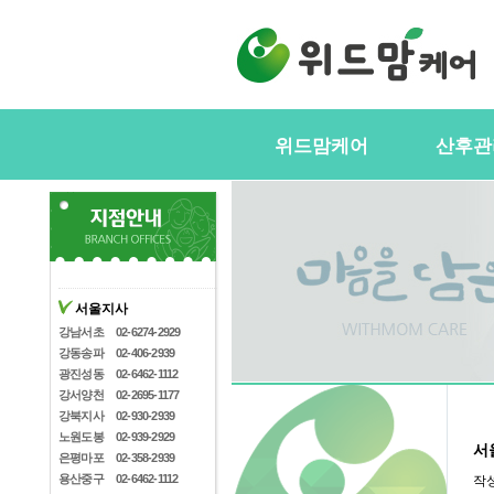
위드맘케어
산후관
위드맘케어소개
서비스내
전국지사안내
정부지원(
스
지사모집
산후관리사
협력업체
서울지사
산후관리사
산후관리사모집
강남서초
02-6274-2929
유의사항
강동송파
02-406-2939
케어매니저모집
광진성동
02-6462-1112
강서양천
02-2695-1177
강북지사
02-930-2939
노원도봉
02-939-2929
서
은평마포
02-358-2939
용산중구
02-6462-1112
작