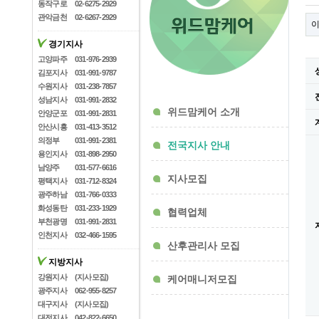
동작구로
02-6275-2929
관악금천
02-6267-2929
경기지사
고양파주
031-976-2939
김포지사
031-991-9787
수원지사
031-238-7857
성남지사
031-991-2832
위드맘케어 소개
안양군포
031-991-2831
안산시흥
031-413-3512
의정부
031-991-2381
전국지사 안내
용인지사
031-898-2950
남양주
031-577-6616
지사모집
평택지사
031-712-8324
광주하남
031-766-0333
화성동탄
031-233-1929
협력업체
부천광명
031-991-2831
인천지사
032-466-1595
산후관리사 모집
지방지사
강원지사
(지사모집)
케어매니저모집
광주지사
062-955-8257
대구지사
(지사모집)
대전지사
042-822-6650