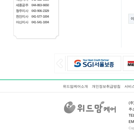
세종공주
044-863-6650
청주지사
043-906-2329
천안지사
041-577-1004
아산지사
041-541-1004
위드맘케어소개
개인정보취급방침
서비
(주
주소
TE
EM
Cop