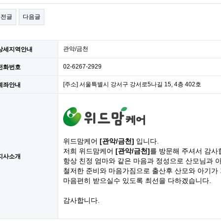
이전글
다음글
관악/금천
상세지역안내
02-6267-2929
전화번호
[주소] 서울특별시 강서구 강서로5나길 15, 4층 402호
계좌안내
위드맘케어
[관악/금천]
입니다.
저희 위드맘케어
[관악/금천]
를 방문해 주셔서 감사
지사소개
항상 친정 엄마와 같은 마음과 정성으로 산모님과 
철저한 준비와 마음가짐으로 출산후 산모와 아기가
마음편히 받으실수 있도록 최선을 다하겠습니다.
감사합니다.