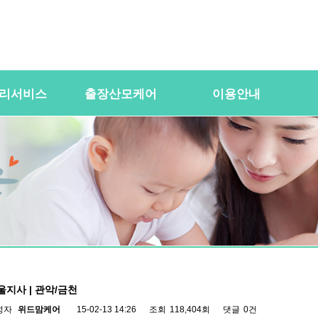
리서비스
출장산모케어
이용안내
용
산전바디케어
이용절차
공
바우처) 서비
산후바디케어
이용요금
문
케어매니저 자격요건
대여용품
이
 업무
유의사항
이용약관
자
 자격요건
상
상
울지사 | 관악/금천
성자
위드맘케어
15-02-13 14:26
조회
118,404회
댓글
0건