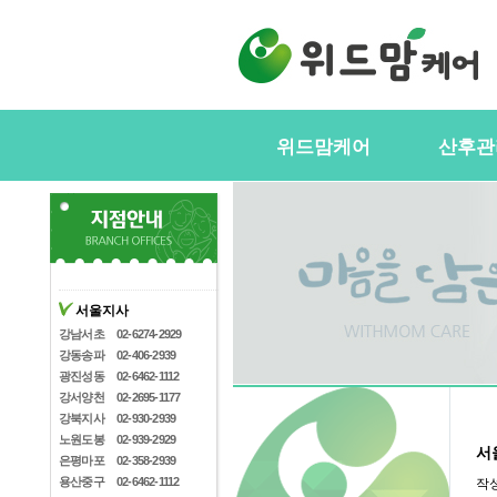
위드맘케어
산후관
위드맘케어소개
서비스내
전국지사안내
정부지원(
스
지사모집
산후관리사
협력업체
서울지사
산후관리사
산후관리사모집
강남서초
02-6274-2929
유의사항
강동송파
02-406-2939
케어매니저모집
광진성동
02-6462-1112
강서양천
02-2695-1177
강북지사
02-930-2939
노원도봉
02-939-2929
서
은평마포
02-358-2939
용산중구
02-6462-1112
작