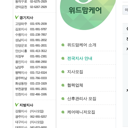
동작구로
02-6275-2929
관악금천
02-6267-2929
경기지사
고양파주
031-976-2939
김포지사
031-991-9787
수원지사
031-238-7857
성남지사
031-991-2832
위드맘케어 소개
안양군포
031-991-2831
안산시흥
031-413-3512
의정부
031-991-2381
전국지사 안내
용인지사
031-898-2950
남양주
031-577-6616
지사모집
평택지사
031-712-8324
광주하남
031-766-0333
화성동탄
031-233-1929
협력업체
부천광명
031-991-2831
인천지사
032-466-1595
산후관리사 모집
지방지사
강원지사
(지사모집)
케어매니저모집
광주지사
062-955-8257
대구지사
(지사모집)
대전지사
042-822-6650