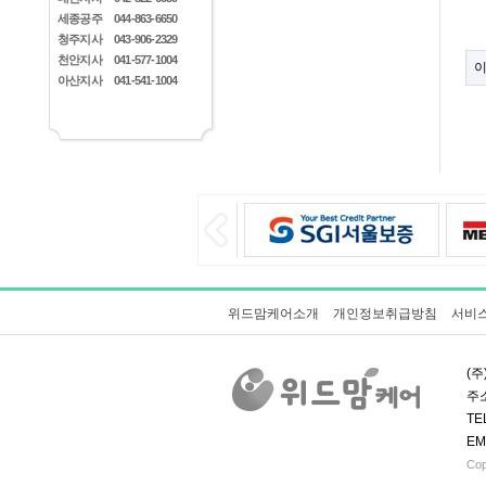
세종공주
044-863-6650
청주지사
043-906-2329
천안지사
041-577-1004
아산지사
041-541-1004
위드맘케어소개
개인정보취급방침
서비
(주
주소
TE
EM
Cop