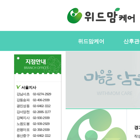
위드맘케어
산후관
위드맘케어소개
서비스내
전국지사안내
정부지원(
스
지사모집
산후관리사
협력업체
서울지사
산후관리사
산후관리사모집
강남서초
02-6274-2929
유의사항
강동송파
02-406-2939
케어매니저모집
광진성동
02-6462-1112
강서양천
02-2695-1177
강북지사
02-930-2939
노원도봉
02-939-2929
경
은평마포
02-358-2939
용산중구
02-6462-1112
작