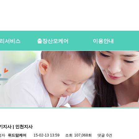
리서비스
출장산모케어
이용안내
용
산전바디케어
이용절차
공
바우처) 서비
산후바디케어
이용요금
문
케어매니저 자격요건
대여용품
이
 업무
유의사항
이용약관
자
 자격요건
상
상
기지사 | 인천지사
성자
위드맘케어
15-02-13 13:59
조회
107,068회
댓글
0건