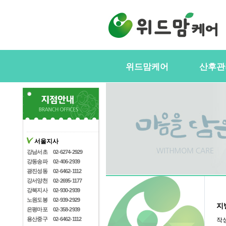
위드맘케어
산후관
위드맘케어소개
서비스내
전국지사안내
정부지원(
스
지사모집
산후관리사
협력업체
서울지사
산후관리사
산후관리사모집
강남서초
02-6274-2929
유의사항
강동송파
02-406-2939
케어매니저모집
광진성동
02-6462-1112
강서양천
02-2695-1177
강북지사
02-930-2939
노원도봉
02-939-2929
지
은평마포
02-358-2939
용산중구
02-6462-1112
작