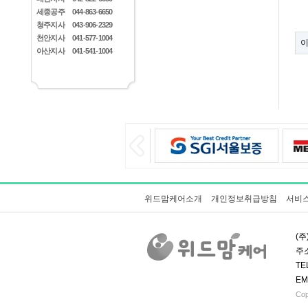
세종공주
044-863-6650
청주지사
043-906-2329
천안지사
041-577-1004
아산지사
041-541-1004
위드맘케어소개
개인정보취급방침
서비
(주
주소
TE
EM
Cop