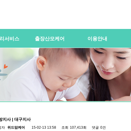
리서비스
출장산모케어
이용안내
용
산전바디케어
이용절차
공
바우처) 서비
산후바디케어
이용요금
문
케어매니저 자격요건
대여용품
이
 업무
유의사항
이용약관
자
 자격요건
상
상
방지사 | 대구지사
성자
위드맘케어
15-02-13 13:58
조회
107,413회
댓글
0건