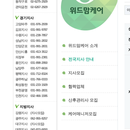
동작구로
02-6275-2929
관악금천
02-6267-2929
경기지사
고양파주
031-976-2939
김포지사
031-991-9787
수원지사
031-238-7857
성남지사
031-991-2832
위드맘케어 소개
안양군포
031-991-2831
안산시흥
031-413-3512
의정부
031-991-2381
전국지사 안내
용인지사
031-898-2950
남양주
031-577-6616
지사모집
평택지사
031-712-8324
광주하남
031-766-0333
화성동탄
031-233-1929
협력업체
부천광명
031-991-2831
인천지사
032-466-1595
산후관리사 모집
지방지사
강원지사
(지사모집)
케어매니저모집
광주지사
062-955-8257
대구지사
(지사모집)
대전지사
042-822-6650